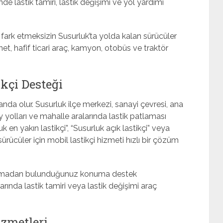
e lastik tamiri, lastik değişimi ve yol yardımı
fark etmeksizin Susurluk’ta yolda kalan sürücüler
et, hafif ticari araç, kamyon, otobüs ve traktör
kçi Desteği
da olur. Susurluk ilçe merkezi, sanayi çevresi, ana
öy yolları ve mahalle aralarında lastik patlaması
 en yakın lastikçi”, “Susurluk açık lastikçi” veya
ürücüler için mobil lastikçi hizmeti hızlı bir çözüm
 kalmadan bulunduğunuz konuma destek
larında lastik tamiri veya lastik değişimi araç
izmetleri