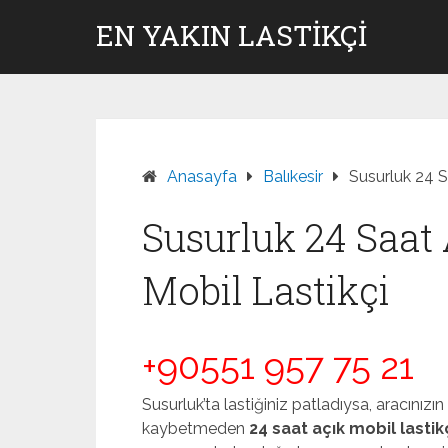
Skip
EN YAKIN LASTIKÇI
to
content
Anasayfa
Balıkesir
Susurluk 24 Sa
Susurluk 24 Saat A
Mobil Lastikçi
+90551 957 75 21
Susurluk’ta lastiğiniz patladıysa, aracınız
kaybetmeden
24 saat açık mobil lastik