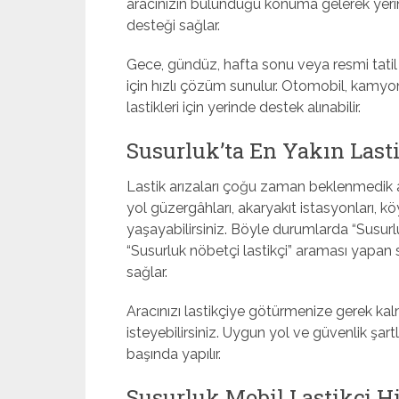
aracınızın bulunduğu konuma gelerek yerind
desteği sağlar.
Gece, gündüz, hafta sonu veya resmi tatil 
için hızlı çözüm sunulur. Otomobil, kamyon
lastikleri için yerinde destek alınabilir.
Susurluk’ta En Yakın Lasti
Lastik arızaları çoğu zaman beklenmedik an
yol güzergâhları, akaryakıt istasyonları, k
yaşayabilirsiniz. Böyle durumlarda “Susurluk
“Susurluk nöbetçi lastikçi” araması yapan s
sağlar.
Aracınızı lastikçiye götürmenize gerek
isteyebilirsiniz. Uygun yol ve güvenlik şart
başında yapılır.
Susurluk Mobil Lastikçi H