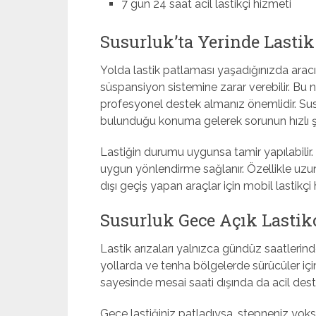
7 gün 24 saat acil lastikçi hizmeti
Susurluk’ta Yerinde Lastik
Yolda lastik patlaması yaşadığınızda ara
süspansiyon sistemine zarar verebilir. Bu 
profesyonel destek almanız önemlidir. Susur
bulunduğu konuma gelerek sorunun hızlı ş
Lastiğin durumu uygunsa tamir yapılabilir.
uygun yönlendirme sağlanır. Özellikle uzun 
dışı geçiş yapan araçlar için mobil lastikçi
Susurluk Gece Açık Lastik
Lastik arızaları yalnızca gündüz saatlerin
yollarda ve tenha bölgelerde sürücüler için r
sayesinde mesai saati dışında da acil destek
Gece lastiğiniz patladıysa, stepneniz yok