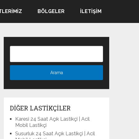
TLERIMIZ
BÖLGELER
İLETIŞIM
DIĞER LASTIKÇILER
Karesi 24 Saat Açık Lastikçi | Acil
Mobil Lastikçi
Susurluk 24 Saat Açık Lastikçi | Acil